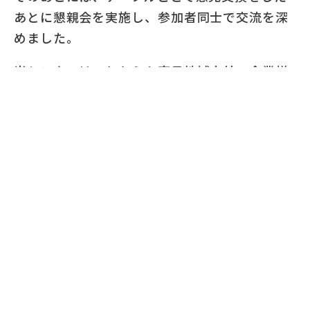
あとに懇親会を実施し、参加者同士で交流を深
めました。
当センターはこれからも南丹地域内外の企業様
同士の交流による新たな学びや企業経営の知識
を深めていただけるように取り組んでまいりま
す。