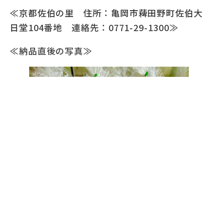
≪京都佐伯の里 住所：亀岡市薭田野町佐伯大
日堂104番地 連絡先：0771-29-1300≫
≪納品直後の写真≫