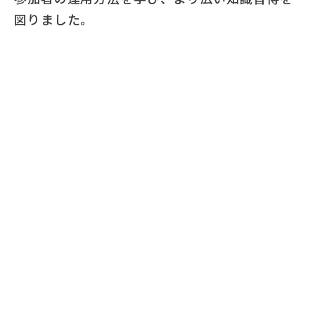
図りました。
これからも当センターでは、セミナー形式によ
る勉強会を開催し、皆様に新たな学びによる企
業経営の知識を深めていただけるように取り組
んでまいります。