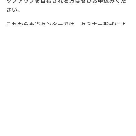
ップアップを目指される方はぜひお申込みくだ
さい。
これからも当センターでは、セミナー形式によ
る勉強会を開催し、皆様に新たな学びによる企
業経営の知識を深めていただけるように取り組
んでまいります。